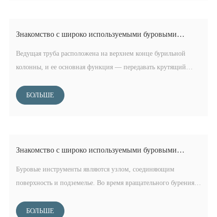
Знакомство с широко используемыми буровыми
инструментами (1)
Ведущая труба расположена на верхнем конце бурильной
колонны, и ее основная функция — передавать крутящий
момент и выдерживать общую нагрузку бурильной колонны.
Торцевая грань приводной части ведущей трубы разделена на
БОЛЬШЕ
квадратную и правильную шестиугольную формы.Квадратная
форма чаще используется при бурении нефтяных
скважин.Отверстие для воды представляет собой правильную
шестиугольную форму.Поскольку толщина стенки примерно в
Знакомство с широко используемыми буровыми
три раза больше этой Бурильная труба изготовлена ​​из
инструментами (2)
Буровые инструменты являются узлом, соединяющим
высокопрочной легированной стали, имеет высокую
поверхность и подземелье. Во время вращательного бурения
прочность на разрыв и кручение.
бурильная колонна используется для передачи энергии,
необходимой для разрушения породы, приложения бурового
БОЛЬШЕ