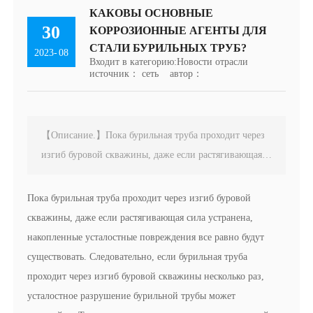
КАКОВЫ ОСНОВНЫЕ
30
КОРРОЗИОННЫЕ АГЕНТЫ ДЛЯ
СТАЛИ БУРИЛЬНЫХ ТРУБ?
2023
08
-
Входит в категорию:
Новости отрасли
источник： сеть
автор：
【Описание.】Пока бурильная труба проходит через
изгиб буровой скважины, даже если растягивающая
сила устранена, накопленные усталостные
повреждения все равно будут существовать.
Пока бурильная труба проходит через изгиб буровой
Следовательно, если бурильная труба проходит через
скважины, даже если растягивающая сила устранена,
изгиб буровой скважины несколько раз, усталостное
накопленные усталостные повреждения все равно будут
разрушение бурильной трубы может произойти.
существовать. Следовательно, если бурильная труба
Также следует отметить, что в определенной
проходит через изгиб буровой скважины несколько раз,
скважине могла быть повреждена бурильная труба,
усталостное разрушение бурильной трубы может
даже если никакой аварии не произошло. поэтому.