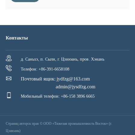
давления к забою скважины и транспортировки бурового
раствора в скважине. При бурении скважинными
электробуровыми инструментами он выдерживает обратный
крутящий момент скважинных электробуровых инструментов
Контакты
и в то же время подает энергию жидкости к скважинным
электробуровым инструментам.
д. Саньхэ, п. Сыли, г. Цзиюань, пров. Хэнань
Телефон: +86-391-6658108
Почтовый ящик:
jydfzg@163.com
admin@jysdfzg.com
Мобильный телефон: +86-158 3896 6665
Страниц авторск прав © ООО «Тяжелая промышленность Восток» (г.
Цзиюань)