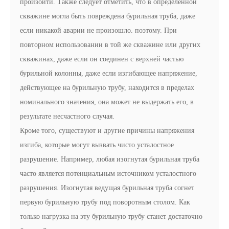
произойти. Также следует отметить, что в определенной
При повторном использовании в той же скважине
скважине могла быть повреждена бурильная труба, даже
или других скважинах, даже если он соединен с
если никакой аварии не произошло. поэтому. При
верхней частью бурильной колонны, даже если
повторном использовании в той же скважине или других
изгибающее напряжение, действующее на бурильную
скважинах, даже если он соединен с верхней частью
трубу, находится в пределах номинального значения,
бурильной колонны, даже если изгибающее напряжение,
она может не выдержать его, в результате несчастного
действующее на бурильную трубу, находится в пределах
случая.
номинального значения, она может не выдержать его, в
результате несчастного случая.
Кроме того, существуют и другие причины напряжения
изгиба, которые могут вызвать чисто усталостное
разрушение. Например, любая изогнутая бурильная труба
часто является потенциальным источником усталостного
разрушения. Изогнутая ведущая бурильная труба согнет
первую бурильную трубу под поворотным столом. Как
только нагрузка на эту бурильную трубу станет достаточно